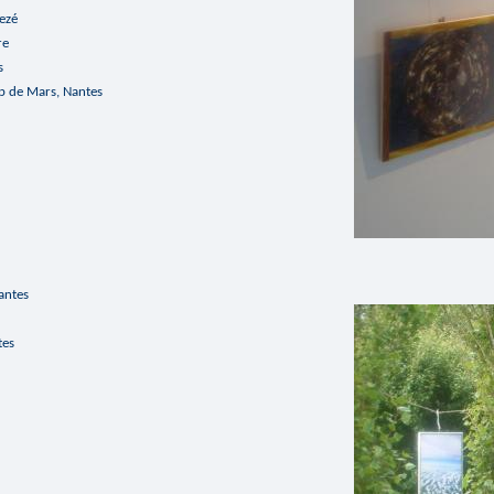
Rezé
re
s
p de Mars, Nantes
antes
tes