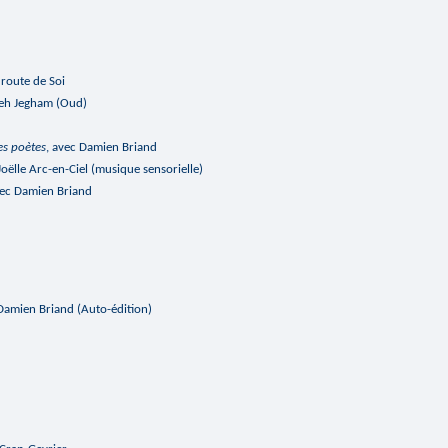
a route de Soi
h Jegham (Oud)
es poètes
, avec Damien Briand
c Joëlle Arc-en-Ciel (musique sensorielle)
vec Damien Briand
 Damien Briand (Auto-édition)