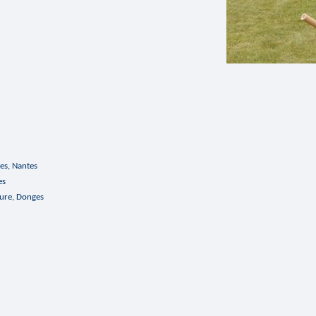
les, Nantes
es
ure, Donges