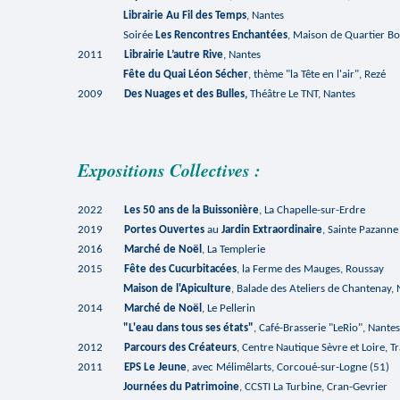
Librairie Au Fil des Temps
, Nantes
Soirée
Les Rencontres Enchantées
, Maison de Quartier Bo
2011
Librairie L’autre Rive
, Nantes
Fête du Quai Léon Sécher
, thème "la Tête en l'air", Rezé
2009
Des Nuages et des Bulles,
Théâtre Le TNT, Nantes
Expositions Collectives :
2022
Les 50 ans de la Buissonière
, La Chapelle-sur-Erdre
2019
Portes Ouvertes
au
Jardin Extraordinaire
, Sainte Pazanne
2016
Marché de Noël
, La Templerie
2015
Fête des Cucurbitacées
, la Ferme des Mauges, Roussay
Maison de l'Apiculture
, Balade des Ateliers de Chantenay,
2014
Marché de Noël
, Le Pellerin
"L'eau dans tous ses états"
, Café-Brasserie "LeRio", Nante
2012
Parcours des Créateurs
, Centre Nautique Sèvre et Loire, 
2011
EPS Le Jeune
, avec Mélimêlarts, Corcoué-sur-Logne (51)
Journées du Patrimoine
, CCSTI La Turbine, Cran-Gevrier