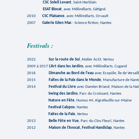
CSC Soleil Levant
, Saint-Herblain
ESAT
Biocat
, avec Mélimêlarts, Gétigné
2010
CSC Plaisance
, avec Mélimêlarts, Orvault
2007
Galerie Eden Mac
- Science fiction, Nantes
Festivals :
2022
Sur la route de Soi
, Atelier Act3, Vertou
2009 à 2017
L’Art dans les Jardins
, avec Mélimêlarts, Cugand
2016
Dimanche au Bord de l'eau
avec Ecopôle, île de Versail
2015
Faîtes de la Paix dans le Monde
, Manufacture de Nant
2014
Festival du Livre
avec Damien Briand, Maison de la Nat
Swing des Jardins
, Parc du Croissant, Nantes
Nature en Fête
, Humus 44, Aigrefeuille-sur-Maine
Festival Calypso
, Nantes
Faites de la Paix
, Vertou
2013
Belle Fête en Vue
, Parc du Clos Fleuri, Nantes
2012
Maison de l'Avocat,
Festi
val
Handiclap
, Nantes