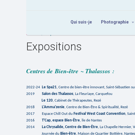
Qui suis-je
Photographie
Accueil
Expositions
Expositions
Centres de
Bien-être
~ Thalassos
:
2022-24
Le Spa21
, Centre de bien-être innovant, Saint-Sébastien su
2019
Salon des Thalassos
,
La Fleuriaye, Carquefou
Le 120
, Cabinet de Thérapeutes, Rezé
2018
L'Amma
'
zenie
,
Centre de Bien-Être & Spiritualité, Rezé
2017
Espace Chill Out du
Festival West Coast Convention
, Sain
2016
T'Cap
, espace Bien-Être
, île de Nantes
2014
La
Chrysalid
e
, Centre de Bien-Être
, La Chapelle Hermier, 
Journée du
Bien-être
, Maison de Quartier Bottière,
Nantes