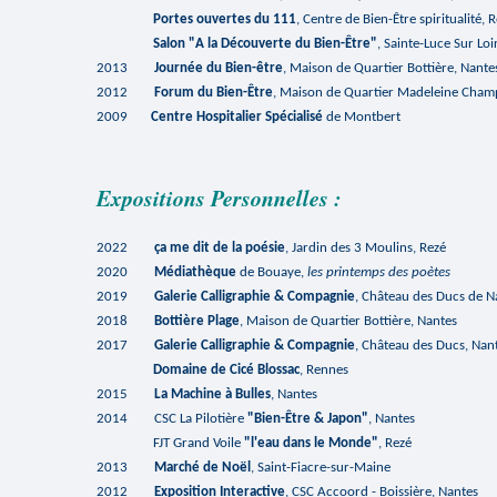
Portes ouvertes du
111
, Centre de Bien-Être spiritualité, 
Salon
"A la Découverte du Bien-Être"
, Sainte-Luce Sur Loi
2013
Journée du Bien-être
, Maison de Quartier Bottière, Nante
2012
Forum du Bien-Être
, Maison de Quartier Madeleine Cham
2009
Centre Hospitalier Spécialisé
de Montbert
Expositions Personnelles :
2022
ça me dit de la poésie
, Jardin des 3 Moulins, Rezé
2020
Médiathèque
de Bouaye,
les printemps des poètes
2019
Galerie Calligraphie & Compagnie
, Château des Ducs de N
2018
Bottière Plage
, Maison de Quartier Bottière, Nantes
2017
Galerie Calligraphie & Compagnie
, Château des Ducs, Nan
Domaine de Cicé Blossac
, Rennes
2015
La Machine à Bulles
, Nantes
2014
CSC La Pilotière
"Bien-Être & Japon"
, Nantes
FJT Grand Voile
"l'eau dans le Monde"
, Rezé
2013
Marché de Noël
, Saint-Fiacre-sur-Maine
2012
Exposition Interactive
, CSC Accoord - Boissière, Nantes