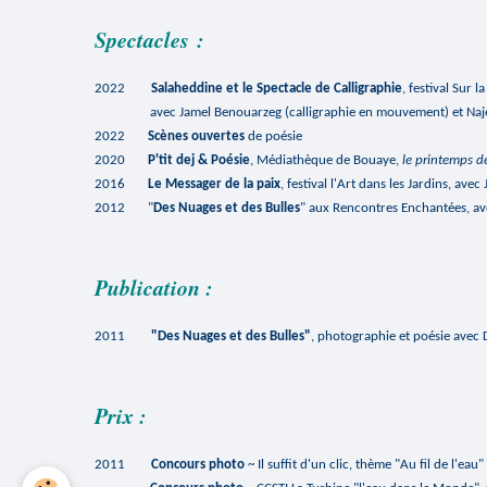
Spectacles :
2022
Salaheddine et le Spectacle de Calligraphie
, festival Sur l
avec Jamel Benouarzeg (calligraphie en mouvement) et Naje
2022
Scènes ouvertes
de poésie
2020
P'tit dej & Poésie
, Médiathèque de Bouaye,
le printemps d
2016
Le Messager de la paix
, festival l'Art dans les Jardins, ave
2012 "
Des Nuages et des Bulles
" aux Rencontres Enchantées, a
Publication :
2011
"Des Nuages et des Bulles"
, photographie et poésie avec
Prix :
2011
Concours photo
~ Il suffit d'un clic, thème "Au fil de l'eau"